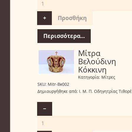
+
Περισσότερα...
Μίτρα
Βελούδινη
Κόκκινη
Κατηγορία:
Μίτρες
SKU:
Mitr-Βκ002
Δημιουργήθηκε από:
Ι. Μ. Π. Οδηγητρίας Τιθορ
−