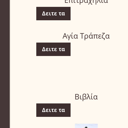
Επιτραχήλια
Δειτε τα
Αγία Τράπεζα
Δειτε τα
Βιβλία
Δειτε τα