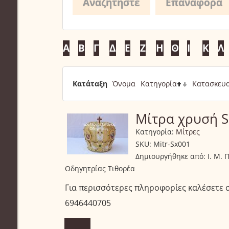
Α
Β
Γ
Δ
Ε
Ζ
Η
Θ
Ι
Κ
Λ
Κατάταξη
Όνομα
Κατηγορία
Κατασκευ
Μίτρα χρυσή S
Κατηγορία:
Μίτρες
SKU:
Mitr-Sx001
Δημιουργήθηκε από:
Ι. Μ. Π
Οδηγητρίας Τιθορέα
Για περισσότερες πληροφορίες καλέσετε 
6946440705