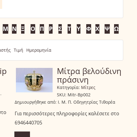
Μ
Ν
Ξ
Ο
Π
Ρ
Σ
Τ
Υ
Φ
Χ
Ψ
Ω
αστής
Τιμή
Ημερομηνία
ip
Μίτρα βελούδινη
πράσινη
Κατηγορία:
Μίτρες
.
SKU:
Mitr-Bp002
Δημιουργήθηκε από:
Ι. Μ. Π. Οδηγητρίας Τιθορέα
στο
Για περισσότερες πληροφορίες καλέσετε στο
6946440705