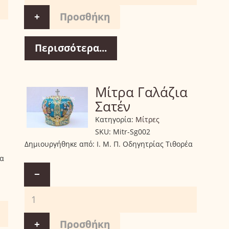
+
Περισσότερα...
Μίτρα Γαλάζια
Σατέν
Κατηγορία:
Μίτρες
SKU:
Mitr-Sg002
Δημιουργήθηκε από:
Ι. Μ. Π. Οδηγητρίας Τιθορέα
έα
−
+