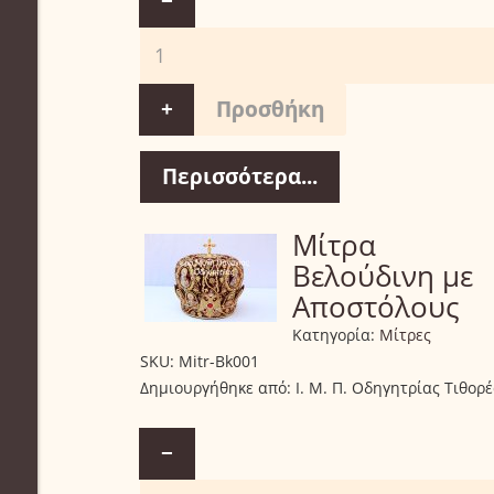
−
+
Περισσότερα...
Μίτρα
Βελούδινη με
Αποστόλους
Κατηγορία:
Μίτρες
SKU:
Mitr-Bk001
Δημιουργήθηκε από:
Ι. Μ. Π. Οδηγητρίας Τιθορ
−