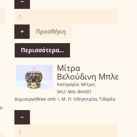
−
+
Περισσότερα...
Μίτρα
Βελούδινη Μπλε
Κατηγορία:
Μίτρες
SKU:
Mitr-Bm001
Δημιουργήθηκε από:
Ι. Μ. Π. Οδηγητρίας Τιθορέα
έα
−