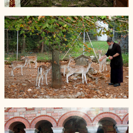
ΚΑΘΗΓΟΥΜΕΝΟΣ -
ΑΔΕΛΦΟΤΗΤΑ
ιερά μονή παναγίας οδηγητρίας