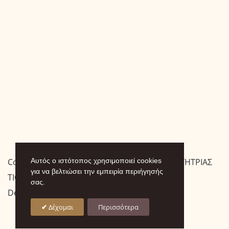
Copyright © 2026 ΙΕΡΑ ΜΟΝΗ ΠΑΝΑΓΙΑΣ ΟΔΗΓΗΤΡΙΑΣ
Αυτός ο ιστότοπος χρησιμοποιεί cookies
για να βελτιώσει την εμπειρία περιήγησής
ΤΙΘΟΡΕΑΣ
σας.
Designed by
.
Δέχομαι
Περισσότερα