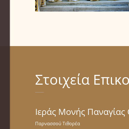
ΠΑΝΗΓΥΡΙΣ ΙΕΡΑΣ
ΜΟΝΗΣ
ιερά μονή παναγίας οδηγητρίας
Στοιχεία Επικ
Ιεράς Μονής Παναγίας
Παρνασσού Τιθορέα