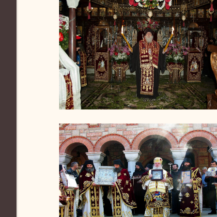
ΚΑΘΗΓΟΥΜΕΝΟΣ -
ΑΔΕΛΦΟΤΗΤΑ
ιερά μονή παναγίας οδηγητρίας