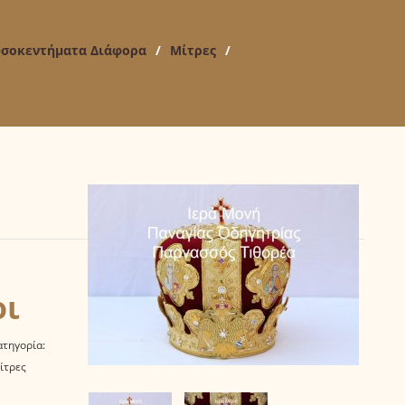
σοκεντήματα Διάφορα
/
Μίτρες
/
οι
ατηγορία:
ίτρες