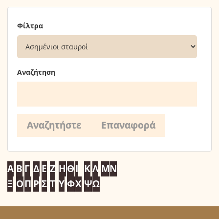
Φίλτρα
Αναζήτηση
Α
Β
Γ
Δ
Ε
Ζ
Η
Θ
Ι
Κ
Λ
Μ
Ν
Ξ
Ο
Π
Ρ
Σ
Τ
Υ
Φ
Χ
Ψ
Ω