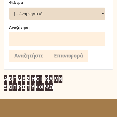
Φίλτρα
Αναζήτηση
Α
Β
Γ
Δ
Ε
Ζ
Η
Θ
Ι
Κ
Λ
Μ
Ν
Ξ
Ο
Π
Ρ
Σ
Τ
Υ
Φ
Χ
Ψ
Ω