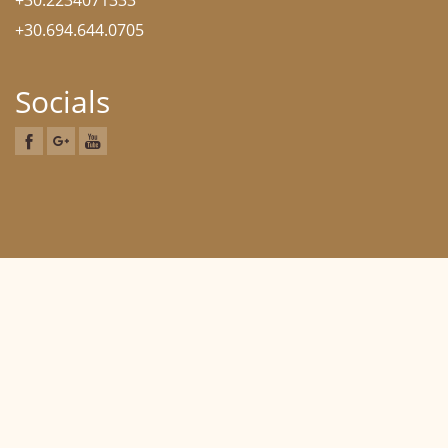
+30.2234071333
+30.694.644.0705
Socials