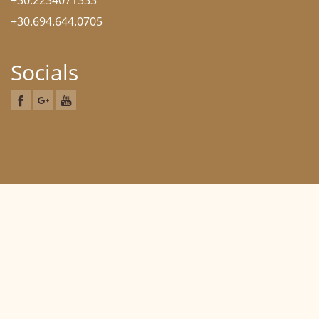
+30.2234071333
+30.694.644.0705
Socials