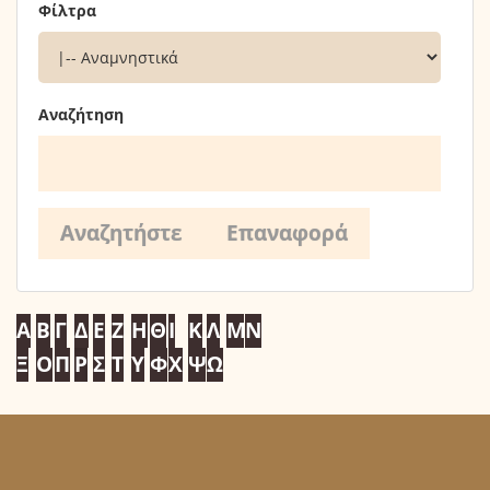
Φίλτρα
Αναζήτηση
Α
Β
Γ
Δ
Ε
Ζ
Η
Θ
Ι
Κ
Λ
Μ
Ν
Ξ
Ο
Π
Ρ
Σ
Τ
Υ
Φ
Χ
Ψ
Ω