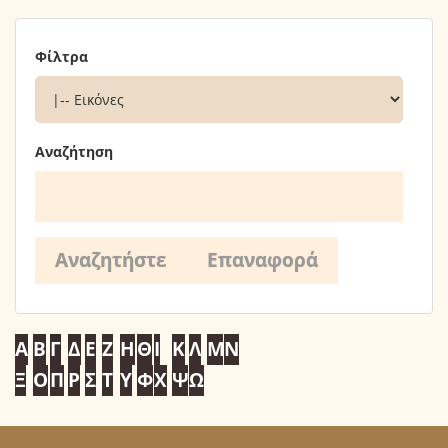
Φίλτρα
Αναζήτηση
Α
Β
Γ
Δ
Ε
Ζ
Η
Θ
Ι
Κ
Λ
Μ
Ν
Ξ
Ο
Π
Ρ
Σ
Τ
Υ
Φ
Χ
Ψ
Ω