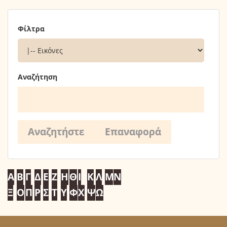
Φίλτρα
Αναζήτηση
Α
Β
Γ
Δ
Ε
Ζ
Η
Θ
Ι
Κ
Λ
Μ
Ν
Ξ
Ο
Π
Ρ
Σ
Τ
Υ
Φ
Χ
Ψ
Ω