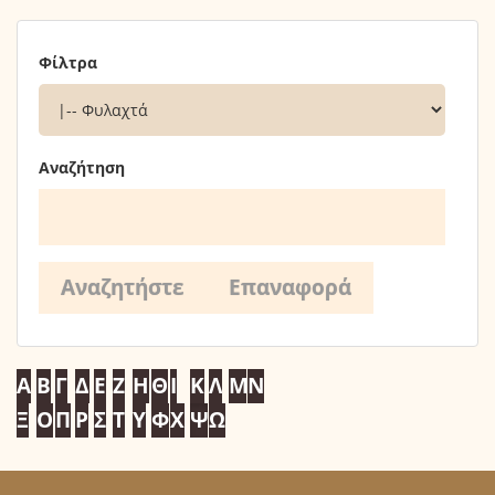
Φίλτρα
Αναζήτηση
Α
Β
Γ
Δ
Ε
Ζ
Η
Θ
Ι
Κ
Λ
Μ
Ν
Ξ
Ο
Π
Ρ
Σ
Τ
Υ
Φ
Χ
Ψ
Ω