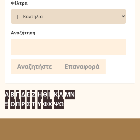
Φίλτρα
Αναζήτηση
Α
Β
Γ
Δ
Ε
Ζ
Η
Θ
Ι
Κ
Λ
Μ
Ν
Ξ
Ο
Π
Ρ
Σ
Τ
Υ
Φ
Χ
Ψ
Ω