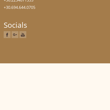
+30.2234071333
+30.694.644.0705
Socials