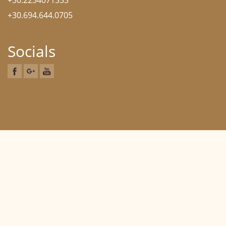
+30.2234071333
+30.694.644.0705
Socials