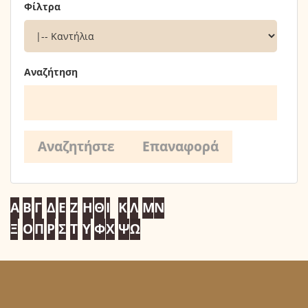
Φίλτρα
Αναζήτηση
Α
Β
Γ
Δ
Ε
Ζ
Η
Θ
Ι
Κ
Λ
Μ
Ν
Ξ
Ο
Π
Ρ
Σ
Τ
Υ
Φ
Χ
Ψ
Ω