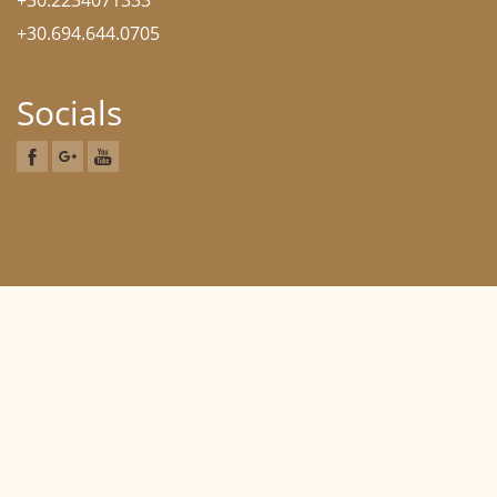
+30.2234071333
+30.694.644.0705
Socials