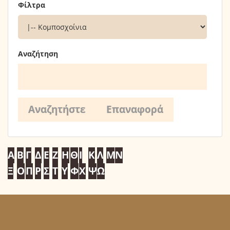
Φίλτρα
Αναζήτηση
Α
Β
Γ
Δ
Ε
Ζ
Η
Θ
Ι
Κ
Λ
Μ
Ν
Ξ
Ο
Π
Ρ
Σ
Τ
Υ
Φ
Χ
Ψ
Ω