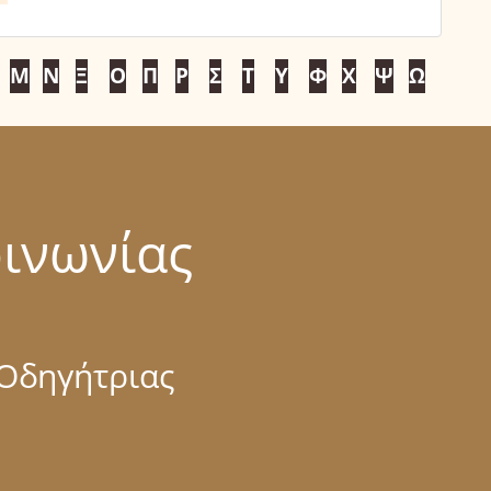
Μ
Ν
Ξ
Ο
Π
Ρ
Σ
Τ
Υ
Φ
Χ
Ψ
Ω
οινωνίας
 Οδηγήτριας