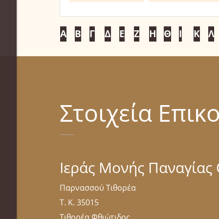
Α
Β
Γ
Δ
Ε
Ζ
Η
Θ
Ι
Κ
Λ
Στοιχεία Επικ
Ιεράς Μονής Παναγίας
Παρνασσού Τιθορέα
Τ. Κ. 35015
Τιθορέα Φθιώτιδος