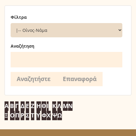
Φίλτρα
Αναζήτηση
Α
Β
Γ
Δ
Ε
Ζ
Η
Θ
Ι
Κ
Λ
Μ
Ν
Ξ
Ο
Π
Ρ
Σ
Τ
Υ
Φ
Χ
Ψ
Ω