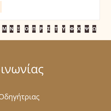
Μ
Ν
Ξ
Ο
Π
Ρ
Σ
Τ
Υ
Φ
Χ
Ψ
Ω
οινωνίας
 Οδηγήτριας