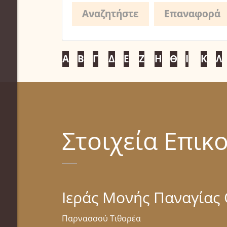
Α
Β
Γ
Δ
Ε
Ζ
Η
Θ
Ι
Κ
Λ
Στοιχεία Επικ
Ιεράς Μονής Παναγίας
Παρνασσού Τιθορέα