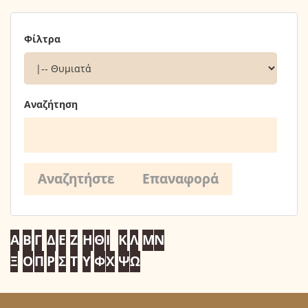
Φίλτρα
Αναζήτηση
Α
Β
Γ
Δ
Ε
Ζ
Η
Θ
Ι
Κ
Λ
Μ
Ν
Ξ
Ο
Π
Ρ
Σ
Τ
Υ
Φ
Χ
Ψ
Ω