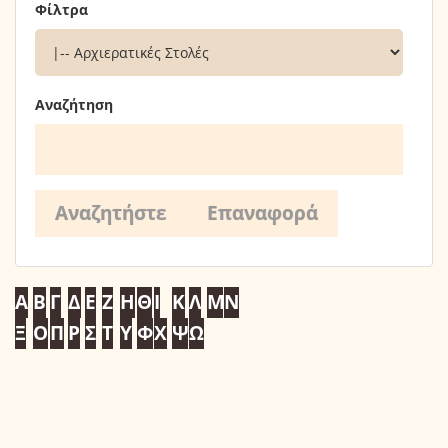
Φίλτρα
Αναζήτηση
Α
Β
Γ
Δ
Ε
Ζ
Η
Θ
Ι
Κ
Λ
Μ
Ν
Ξ
Ο
Π
Ρ
Σ
Τ
Υ
Φ
Χ
Ψ
Ω