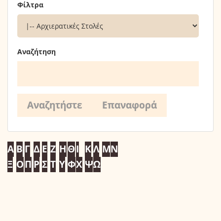
Φίλτρα
Αναζήτηση
Α
Β
Γ
Δ
Ε
Ζ
Η
Θ
Ι
Κ
Λ
Μ
Ν
Ξ
Ο
Π
Ρ
Σ
Τ
Υ
Φ
Χ
Ψ
Ω