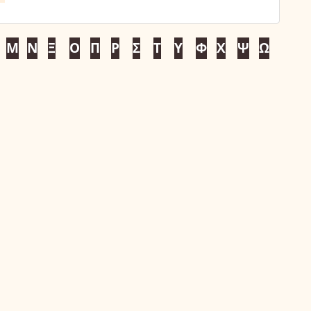
Μ
Ν
Ξ
Ο
Π
Ρ
Σ
Τ
Υ
Φ
Χ
Ψ
Ω