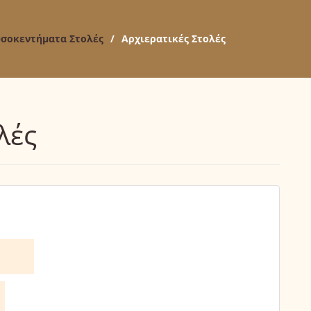
σοκεντήματα Στολές
/
Αρχιερατικές Στολές
λές