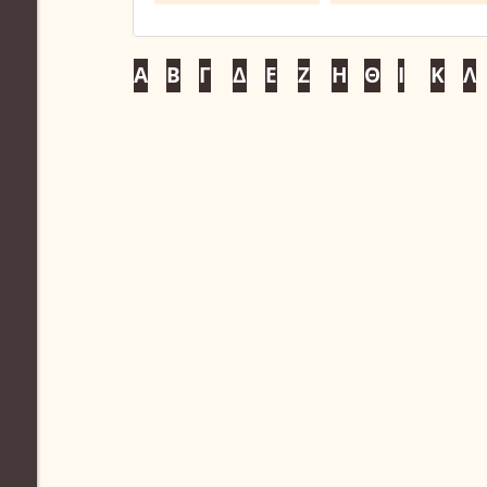
Α
Β
Γ
Δ
Ε
Ζ
Η
Θ
Ι
Κ
Λ