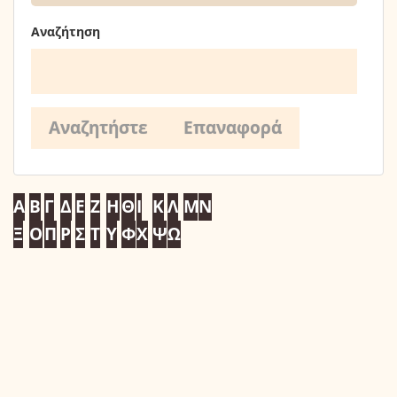
Αναζήτηση
Α
Β
Γ
Δ
Ε
Ζ
Η
Θ
Ι
Κ
Λ
Μ
Ν
Ξ
Ο
Π
Ρ
Σ
Τ
Υ
Φ
Χ
Ψ
Ω