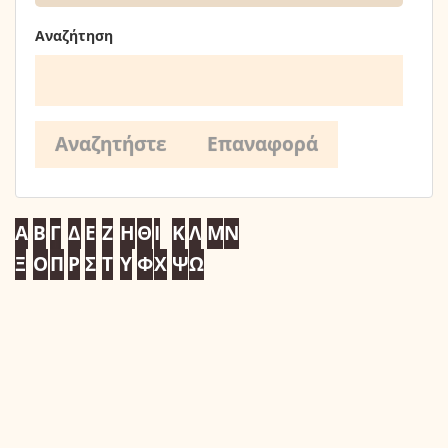
Αναζήτηση
Α
Β
Γ
Δ
Ε
Ζ
Η
Θ
Ι
Κ
Λ
Μ
Ν
Ξ
Ο
Π
Ρ
Σ
Τ
Υ
Φ
Χ
Ψ
Ω