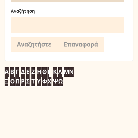
Αναζήτηση
Α
Β
Γ
Δ
Ε
Ζ
Η
Θ
Ι
Κ
Λ
Μ
Ν
Ξ
Ο
Π
Ρ
Σ
Τ
Υ
Φ
Χ
Ψ
Ω