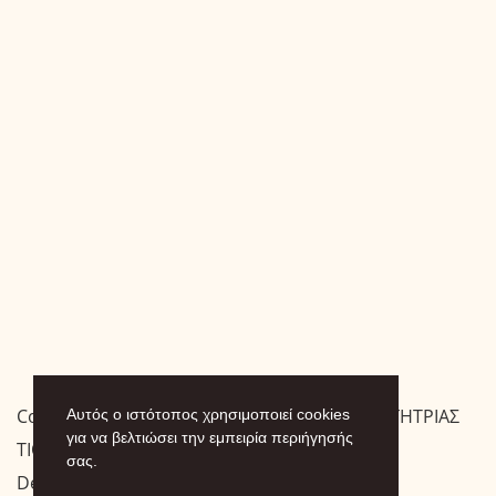
Copyright © 2026 ΙΕΡΑ ΜΟΝΗ ΠΑΝΑΓΙΑΣ ΟΔΗΓΗΤΡΙΑΣ
Αυτός ο ιστότοπος χρησιμοποιεί cookies
για να βελτιώσει την εμπειρία περιήγησής
ΤΙΘΟΡΕΑΣ
σας.
Designed by
.