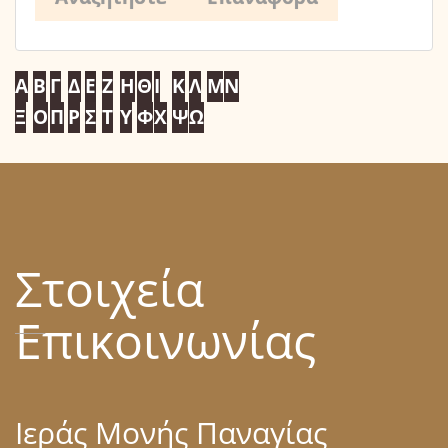
Α
Β
Γ
Δ
Ε
Ζ
Η
Θ
Ι
Κ
Λ
Μ
Ν
Ξ
Ο
Π
Ρ
Σ
Τ
Υ
Φ
Χ
Ψ
Ω
Στοιχεία
Επικοινωνίας
Ιεράς Μονής Παναγίας