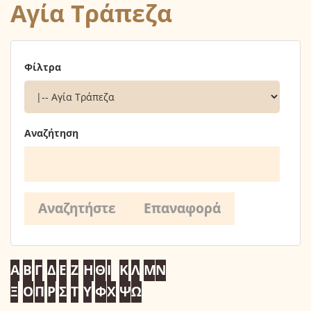
Αγία Τράπεζα
Φίλτρα
Αναζήτηση
Α
Β
Γ
Δ
Ε
Ζ
Η
Θ
Ι
Κ
Λ
Μ
Ν
Ξ
Ο
Π
Ρ
Σ
Τ
Υ
Φ
Χ
Ψ
Ω