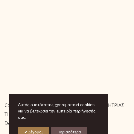
Copyright © 2026 ΙΕΡΑ ΜΟΝΗ ΠΑΝΑΓΙΑΣ ΟΔΗΓΗΤΡΙΑΣ
Αυτός ο ιστότοπος χρησιμοποιεί cookies
για να βελτιώσει την εμπειρία περιήγησής
ΤΙΘΟΡΕΑΣ
σας.
Designed by
.
Δέχομαι
Περισσότερα