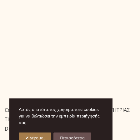
Copyright © 2026 ΙΕΡΑ ΜΟΝΗ ΠΑΝΑΓΙΑΣ ΟΔΗΓΗΤΡΙΑΣ
Αυτός ο ιστότοπος χρησιμοποιεί cookies
για να βελτιώσει την εμπειρία περιήγησής
ΤΙΘΟΡΕΑΣ
σας.
Designed by
.
Δέχομαι
Περισσότερα