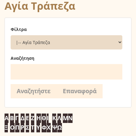
Αγία Τράπεζα
Φίλτρα
Αναζήτηση
Α
Β
Γ
Δ
Ε
Ζ
Η
Θ
Ι
Κ
Λ
Μ
Ν
Ξ
Ο
Π
Ρ
Σ
Τ
Υ
Φ
Χ
Ψ
Ω