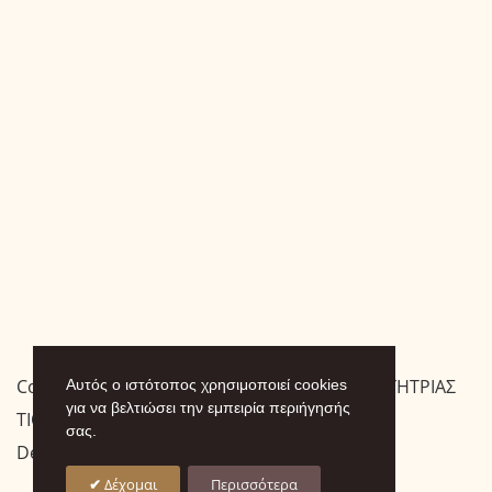
Copyright © 2026 ΙΕΡΑ ΜΟΝΗ ΠΑΝΑΓΙΑΣ ΟΔΗΓΗΤΡΙΑΣ
Αυτός ο ιστότοπος χρησιμοποιεί cookies
για να βελτιώσει την εμπειρία περιήγησής
ΤΙΘΟΡΕΑΣ
σας.
Designed by
.
Δέχομαι
Περισσότερα