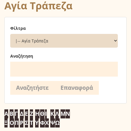
Αγία Τράπεζα
Φίλτρα
Αναζήτηση
Α
Β
Γ
Δ
Ε
Ζ
Η
Θ
Ι
Κ
Λ
Μ
Ν
Ξ
Ο
Π
Ρ
Σ
Τ
Υ
Φ
Χ
Ψ
Ω