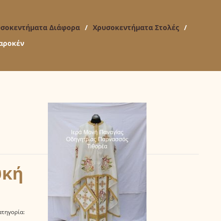
σοκεντήματα Διάφορα
/
Χρυσοκεντήματα Στολές
/
Μαροκέν
υκή
ατηγορία: