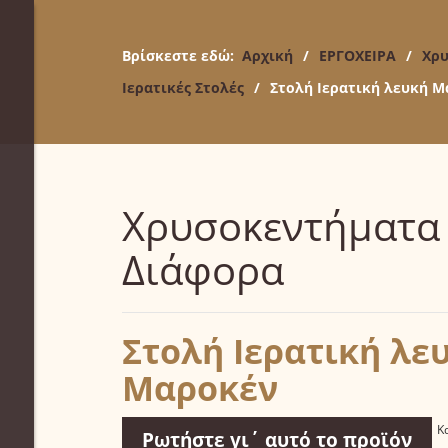
Βρίσκεστε εδώ:
Αρχική
/
ΕΡΓΟΧΕΙΡΑ
/
Χρυ
Ιερατικές Στολές
/
Στολή Ιερατική λευκή 
Χρυσοκεντήματα
Διάφορα
Στολή Ιερατική λε
Μαροκέν
Κ
Ρωτήστε γι΄ αυτό το προϊόν