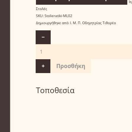
Ι
Στολές
SKU:
Stolieratiki-ML02
Δημιουργήθηκε από:
Ι. Μ. Π. Οδηγητρίας Τιθορέα
−
+
Τοποθεσία