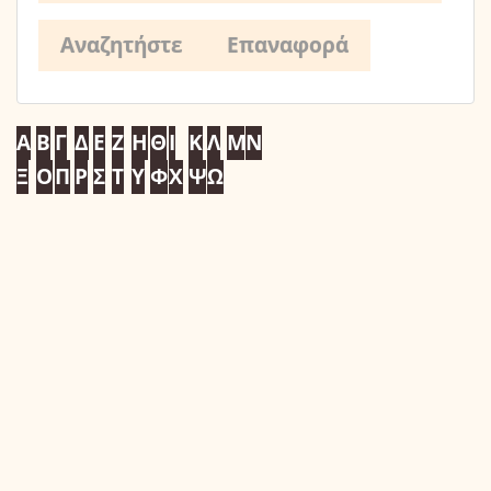
Α
Β
Γ
Δ
Ε
Ζ
Η
Θ
Ι
Κ
Λ
Μ
Ν
Ξ
Ο
Π
Ρ
Σ
Τ
Υ
Φ
Χ
Ψ
Ω