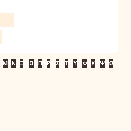
Μ
Ν
Ξ
Ο
Π
Ρ
Σ
Τ
Υ
Φ
Χ
Ψ
Ω