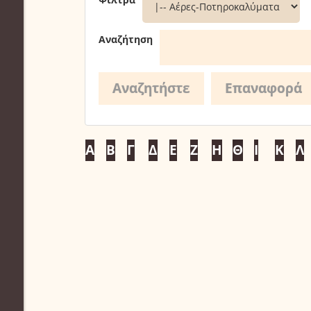
Αναζήτηση
Α
Β
Γ
Δ
Ε
Ζ
Η
Θ
Ι
Κ
Λ