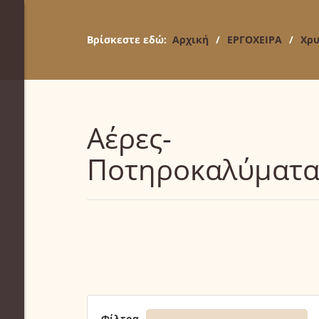
Βρίσκεστε εδώ:
Αρχική
/
ΕΡΓΟΧΕΙΡΑ
/
Χρυ
Αέρες-
Ποτηροκαλύματ
Φίλτρα