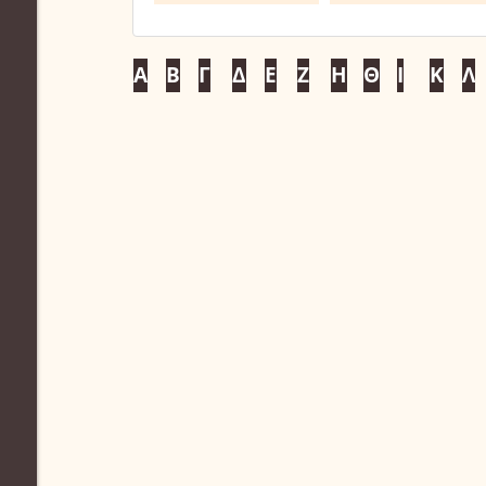
Α
Β
Γ
Δ
Ε
Ζ
Η
Θ
Ι
Κ
Λ