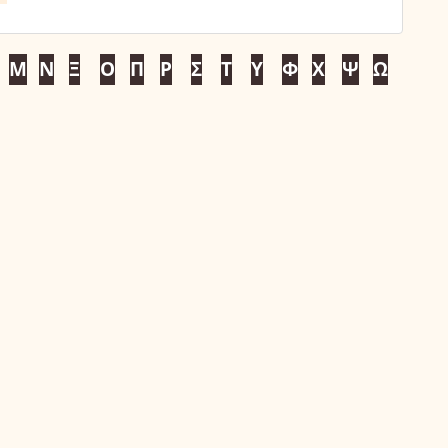
Μ
Ν
Ξ
Ο
Π
Ρ
Σ
Τ
Υ
Φ
Χ
Ψ
Ω