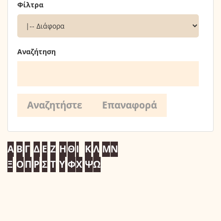
Φίλτρα
Αναζήτηση
Α
Β
Γ
Δ
Ε
Ζ
Η
Θ
Ι
Κ
Λ
Μ
Ν
Ξ
Ο
Π
Ρ
Σ
Τ
Υ
Φ
Χ
Ψ
Ω