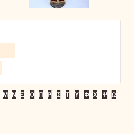
Μ
Ν
Ξ
Ο
Π
Ρ
Σ
Τ
Υ
Φ
Χ
Ψ
Ω