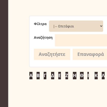
Φίλτρα
Αναζήτηση
Α
Β
Γ
Δ
Ε
Ζ
Η
Θ
Ι
Κ
Λ