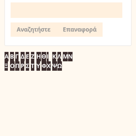
Α
Β
Γ
Δ
Ε
Ζ
Η
Θ
Ι
Κ
Λ
Μ
Ν
Ξ
Ο
Π
Ρ
Σ
Τ
Υ
Φ
Χ
Ψ
Ω