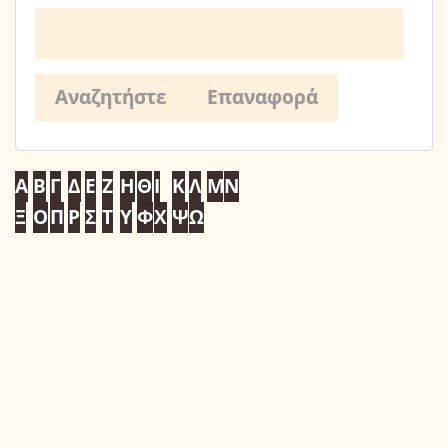
Α
Β
Γ
Δ
Ε
Ζ
Η
Θ
Ι
Κ
Λ
Μ
Ν
Ξ
Ο
Π
Ρ
Σ
Τ
Υ
Φ
Χ
Ψ
Ω