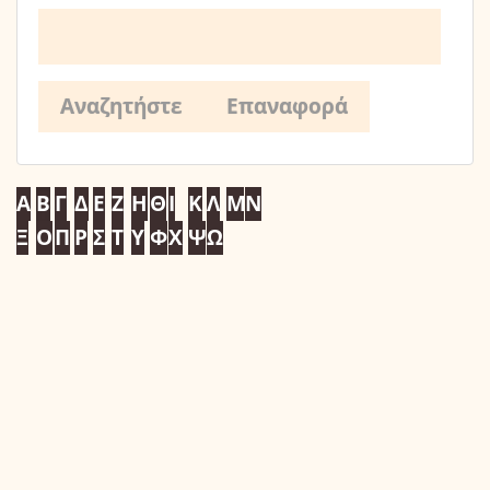
Α
Β
Γ
Δ
Ε
Ζ
Η
Θ
Ι
Κ
Λ
Μ
Ν
Ξ
Ο
Π
Ρ
Σ
Τ
Υ
Φ
Χ
Ψ
Ω