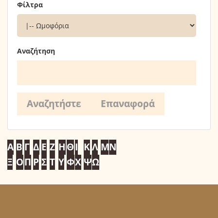
Φίλτρα
Αναζήτηση
Α
Β
Γ
Δ
Ε
Ζ
Η
Θ
Ι
Κ
Λ
Μ
Ν
Ξ
Ο
Π
Ρ
Σ
Τ
Υ
Φ
Χ
Ψ
Ω