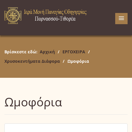
Βρίσκεστε εδώ:
Αρχική
/
ΕΡΓΟΧΕΙΡΑ
/
Χρυσοκεντήματα Διάφορα
/
Ωμοφόρια
Ωμοφόρια