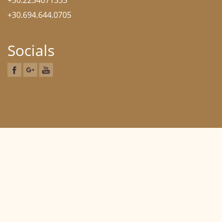
+30.2234071333
+30.694.644.0705
Socials