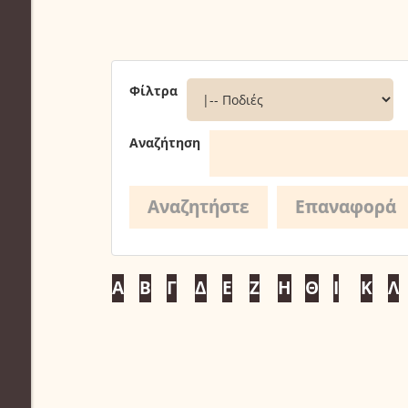
Φίλτρα
Αναζήτηση
Α
Β
Γ
Δ
Ε
Ζ
Η
Θ
Ι
Κ
Λ