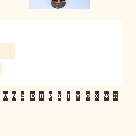
Μ
Ν
Ξ
Ο
Π
Ρ
Σ
Τ
Υ
Φ
Χ
Ψ
Ω