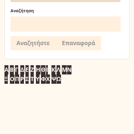
Αναζήτηση
Α
Β
Γ
Δ
Ε
Ζ
Η
Θ
Ι
Κ
Λ
Μ
Ν
Ξ
Ο
Π
Ρ
Σ
Τ
Υ
Φ
Χ
Ψ
Ω