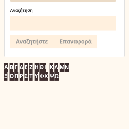
Αναζήτηση
Α
Β
Γ
Δ
Ε
Ζ
Η
Θ
Ι
Κ
Λ
Μ
Ν
Ξ
Ο
Π
Ρ
Σ
Τ
Υ
Φ
Χ
Ψ
Ω