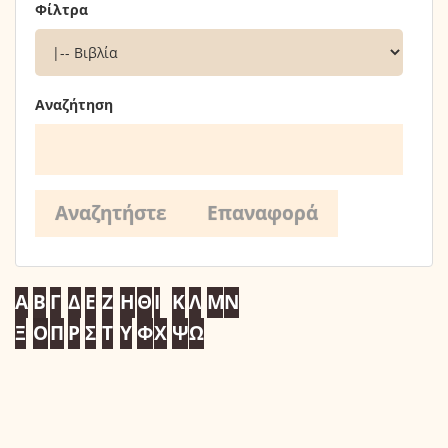
Φίλτρα
Αναζήτηση
Α
Β
Γ
Δ
Ε
Ζ
Η
Θ
Ι
Κ
Λ
Μ
Ν
Ξ
Ο
Π
Ρ
Σ
Τ
Υ
Φ
Χ
Ψ
Ω