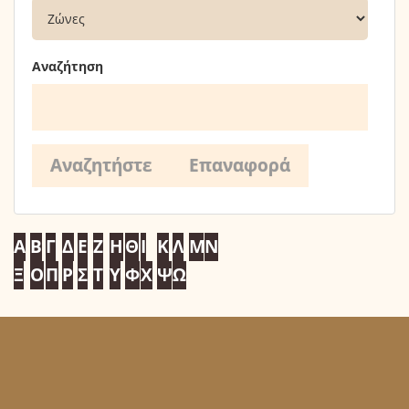
Αναζήτηση
Α
Β
Γ
Δ
Ε
Ζ
Η
Θ
Ι
Κ
Λ
Μ
Ν
Ξ
Ο
Π
Ρ
Σ
Τ
Υ
Φ
Χ
Ψ
Ω