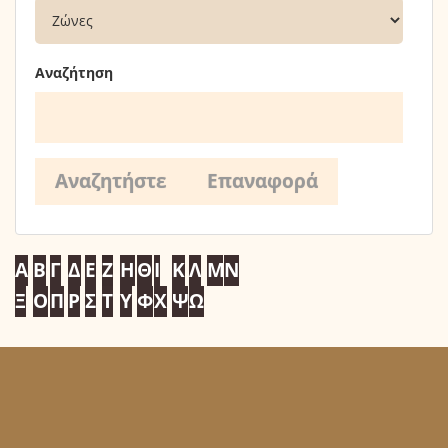
Αναζήτηση
Α
Β
Γ
Δ
Ε
Ζ
Η
Θ
Ι
Κ
Λ
Μ
Ν
Ξ
Ο
Π
Ρ
Σ
Τ
Υ
Φ
Χ
Ψ
Ω