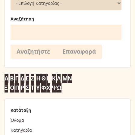
Αναζήτηση
Α
Β
Γ
Δ
Ε
Ζ
Η
Θ
Ι
Κ
Λ
Μ
Ν
Ξ
Ο
Π
Ρ
Σ
Τ
Υ
Φ
Χ
Ψ
Ω
Κατάταξη
Όνομα
Κατηγορία